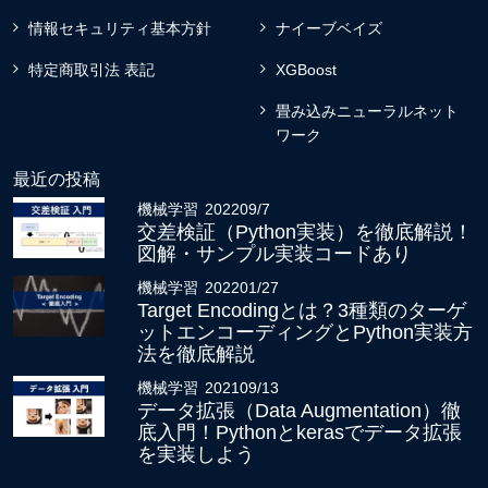
情報セキュリティ基本方針
ナイーブベイズ
特定商取引法 表記
XGBoost
畳み込みニューラルネット
ワーク
最近の投稿
機械学習
2022
09/7
交差検証（Python実装）を徹底解説！
図解・サンプル実装コードあり
機械学習
2022
01/27
Target Encodingとは？3種類のターゲ
ットエンコーディングとPython実装方
法を徹底解説
機械学習
2021
09/13
データ拡張（Data Augmentation）徹
底入門！Pythonとkerasでデータ拡張
を実装しよう